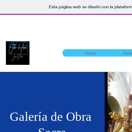
Esta página web se diseñó con la platafor
juanmatallista@gmail.com
656487249
TALLER DE ARTE. JUANMA PULID
Inicio
Quie
Galería de Obra